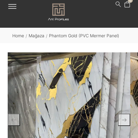
0
Sınırlı Süreli Ücretsiz Kargo Fırsatı!
Şimdi Keşfet
Home
Mağaza
Phantom Gold (PVC Mermer Panel)
/
/