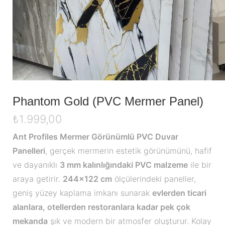
Phantom Gold (PVC Mermer Panel)
₺
1.999,00
Ant Profiles Mermer Görünümlü PVC Duvar
Panelleri
, gerçek mermerin estetik görünümünü, hafif
ve dayanıklı
3 mm kalınlığındaki PVC malzeme
ile bir
araya getirir.
244×122 cm
ölçülerindeki paneller,
geniş yüzey kaplama imkanı sunarak
evlerden ticari
alanlara, otellerden restoranlara kadar pek çok
mekanda
şık ve modern bir atmosfer oluşturur. Kolay